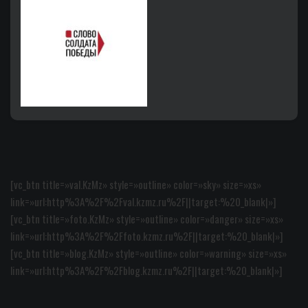
[vc_btn title=»val.KzMz» style=»outline» color=»sky» size=»xs»
link=»url:http%3A%2F%2Fval.kzmz.ru%2F||target:%20_blank|»]
[vc_btn title=»foto.KzMz» style=»outline» color=»danger» size=»xs»
link=»url:http%3A%2F%2Ffoto.kzmz.ru%2F||target:%20_blank|»]
[vc_btn title=»blog.KzMz» style=»outline» color=»warning» size=»xs»
link=»url:http%3A%2F%2Fblog.kzmz.ru%2F||target:%20_blank|»]